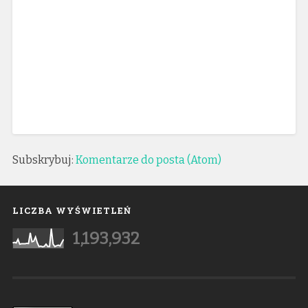
Subskrybuj:
Komentarze do posta (Atom)
LICZBA WYŚWIETLEŃ
1,193,932