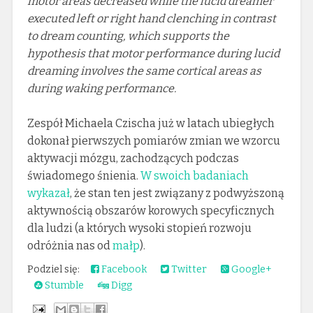
motor areas decreased while the lucid dreamer
executed left or right hand clenching in contrast
to dream counting, which supports the
hypothesis that motor performance during lucid
dreaming involves the same cortical areas as
during waking performance.
Zespół Michaela Czischa już w latach ubiegłych
dokonał pierwszych pomiarów zmian we wzorcu
aktywacji mózgu, zachodzących podczas
świadomego śnienia.
W swoich badaniach
wykazał
, że stan ten jest związany z podwyższoną
aktywnością obszarów korowych specyficznych
dla ludzi (a których wysoki stopień rozwoju
odróżnia nas od
małp
).
Podziel się:
Facebook
Twitter
Google+
Stumble
Digg