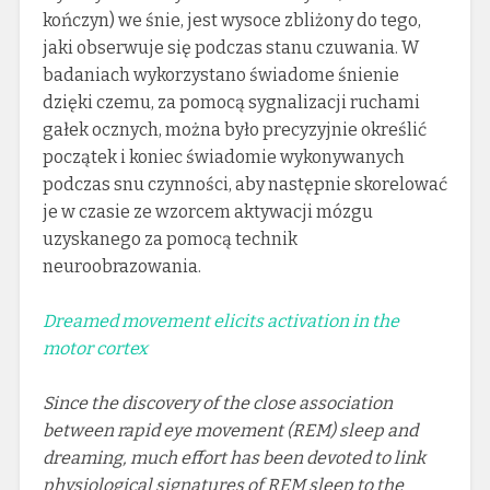
kończyn) we śnie, jest wysoce zbliżony do tego,
jaki obserwuje się podczas stanu czuwania. W
badaniach wykorzystano świadome śnienie
dzięki czemu, za pomocą sygnalizacji ruchami
gałek ocznych, można było precyzyjnie określić
początek i koniec świadomie wykonywanych
podczas snu czynności, aby następnie skorelować
je w czasie ze wzorcem aktywacji mózgu
uzyskanego za pomocą technik
neuroobrazowania.
Dreamed movement elicits activation in the
motor cortex
Since the discovery of the close association
between rapid eye movement (REM) sleep and
dreaming, much effort has been devoted to link
physiological signatures of REM sleep to the