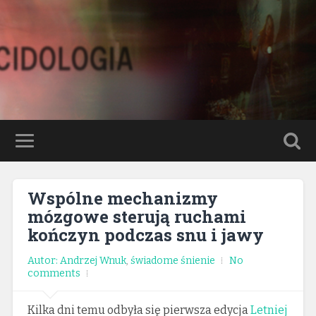
Wspólne mechanizmy
mózgowe sterują ruchami
kończyn podczas snu i jawy
Autor: Andrzej Wnuk
,
świadome śnienie
No
comments
Kilka dni temu odbyła się pierwsza edycja
Letniej