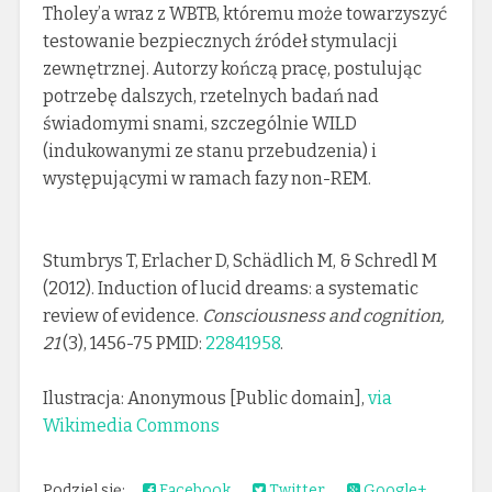
Tholey’a wraz z WBTB, któremu może towarzyszyć
testowanie bezpiecznych źródeł stymulacji
zewnętrznej. Autorzy kończą pracę, postulując
potrzebę dalszych, rzetelnych badań nad
świadomymi snami, szczególnie WILD
(indukowanymi ze stanu przebudzenia) i
występującymi w ramach fazy non-REM.
Stumbrys T, Erlacher D, Schädlich M, & Schredl M
(2012). Induction of lucid dreams: a systematic
review of evidence.
Consciousness and cognition,
21
(3), 1456-75 PMID:
22841958
.
Ilustracja: Anonymous [Public domain],
via
Wikimedia Commons
Podziel się:
Facebook
Twitter
Google+