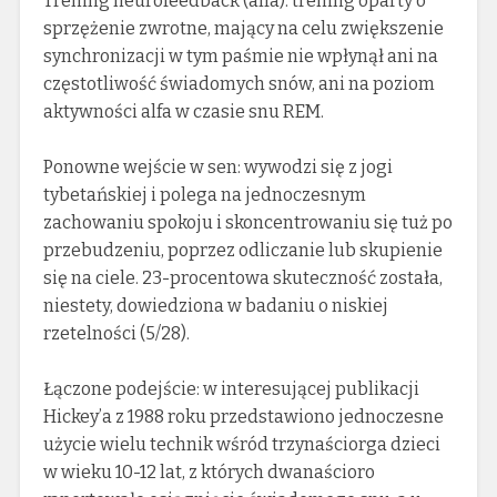
Trening neurofeedback (alfa): trening oparty o
sprzężenie zwrotne, mający na celu zwiększenie
synchronizacji w tym paśmie nie wpłynął ani na
częstotliwość świadomych snów, ani na poziom
aktywności alfa w czasie snu REM.
Ponowne wejście w sen: wywodzi się z jogi
tybetańskiej i polega na jednoczesnym
zachowaniu spokoju i skoncentrowaniu się tuż po
przebudzeniu, poprzez odliczanie lub skupienie
się na ciele. 23-procentowa skuteczność została,
niestety, dowiedziona w badaniu o niskiej
rzetelności (5/28).
Łączone podejście: w interesującej publikacji
Hickey’a z 1988 roku przedstawiono jednoczesne
użycie wielu technik wśród trzynaściorga dzieci
w wieku 10-12 lat, z których dwanaścioro