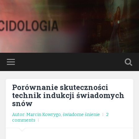
Porównanie skuteczności
technik indukcji świadomych
snów
Autor: Marcin Kowrygo
,
świadome śnienie
2
comments