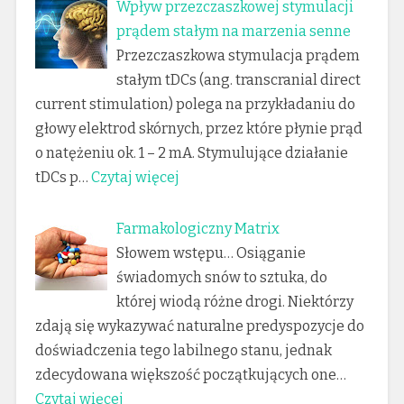
Wpływ przezczaszkowej stymulacji
prądem stałym na marzenia senne
Przezczaszkowa stymulacja prądem
stałym tDCs (ang. transcranial direct
current stimulation) polega na przykładaniu do
głowy elektrod skórnych, przez które płynie prąd
o natężeniu ok. 1 – 2 mA. Stymulujące działanie
tDCs p…
Czytaj więcej
Farmakologiczny Matrix
Słowem wstępu… Osiąganie
świadomych snów to sztuka, do
której wiodą różne drogi. Niektórzy
zdają się wykazywać naturalne predyspozycje do
doświadczenia tego labilnego stanu, jednak
zdecydowana większość początkujących one…
Czytaj więcej