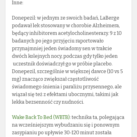
Inne:
Donepezil: w jednym ze swoich badań, LaBerge
podawał lek stosowany w chorobie Alzheimera,
będący inhibitorem acetylocholinesterazy. 9 z 10
badanych po jego przyjęciu raportowało
przynajmniej jeden świadomy sen w trakcie
dwóch kolejnych nocy, podczas gdy tylko jeden
uczestnik doświadczył go w próbie placebo.
Donepezil, szczególnie w większej dawce (10 vs 5
mg) znacząco zwiększał częstotliwość
świadomego śnienia i paraliżu przysennego, ale
wiązał się też z efektami ubocznymi, takimi jak
lekka bezsenność czy nudności.
Wake Back To Bed (WBTB)
: technika ta, polegająca
na wcześniejszym wybudzaniu się i ponownym
zasypianiu po upływie 30-120 minut została