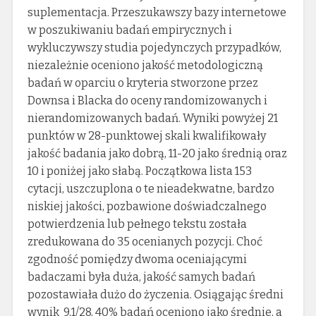
suplementacja. Przeszukawszy bazy internetowe
w poszukiwaniu badań empirycznych i
wykluczywszy studia pojedynczych przypadków,
niezależnie oceniono jakość metodologiczną
badań w oparciu o kryteria stworzone przez
Downsa i Blacka do oceny randomizowanych i
nierandomizowanych badań. Wyniki powyżej 21
punktów w 28-punktowej skali kwalifikowały
jakość badania jako dobrą, 11-20 jako średnią oraz
10 i poniżej jako słabą. Początkowa lista 153
cytacji, uszczuplona o te nieadekwatne, bardzo
niskiej jakości, pozbawione doświadczalnego
potwierdzenia lub pełnego tekstu została
zredukowana do 35 ocenianych pozycji. Choć
zgodność pomiędzy dwoma oceniającymi
badaczami była duża, jakość samych badań
pozostawiała dużo do życzenia. Osiągając średni
wynik 9,1/28, 40% badań oceniono jako średnie, a